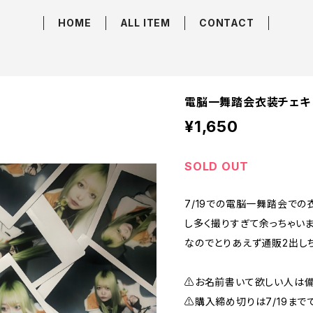
HOME
ALL ITEM
CONTACT
電脳一舞踏会衣装チェキ
¥1,650
SOLD OUT
7/19での電脳一舞踏会で
し多く撮りすぎて余っちゃいま
なのでとりあえず通販2出しち
⚠️お名前書いて欲しい人は
⚠️購入締め切りは7/19まで