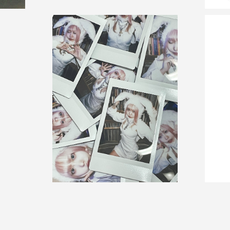
SOLD OUT
cuteaggressionver.チェキ
¥1,500