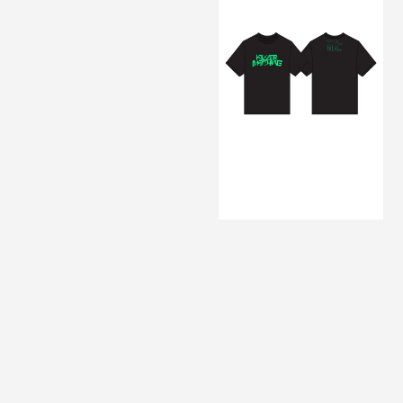
SOLD OUT
脳容量8bit TEE
¥4,000